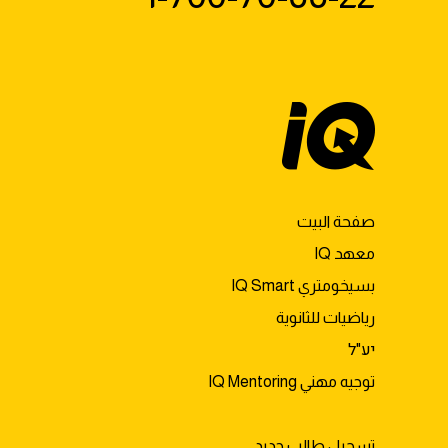
صفحة البيت
معهد IQ
بسيخومتري IQ Smart
رياضيات للثانوية
יע"ל
توجيه مهني IQ Mentoring
تسجيل طالب جديد