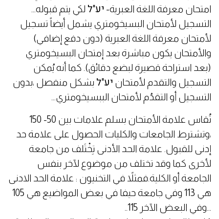
امتحان معرفة اللغة العبرية- יע"ל لكي يتم قبوله...
التسجيل لأمتحان البسيخومتري يشمل أيضاً تسجيل
لأمتحان معرفة اللغة العبرية (دون دفع إضافي)
والأمتحان يكون مباشرة بعد إمتحان البسيخومتري
(بعد استراحة قصيرة لبضع دقائق). كما أنه يُمكن
التسجيل والتقدم لأمتحان יע"ל بشكل منفصل ،بدون
التسجيل أو التقدُم لأمتحان الببسيخومتري...
تُقاس علامة الأمتحان بسلم علامات بين 50- 150
،وتشترط الجامعات والكليات الحصول على علامة حد
إدنى للقبول. علامة الحد الأدنى تِخْتَلف من جامعة
لأخرى كما وقد تختلف من موضوع لآخر بنفس
الجامعة أو الكلية.فمثلاً في التخنيون : علامة الحد الادنى
هي 113 وفي جامعة حيفا في بعض المواضيع هي 105
...وفي البعض الآخر 115..