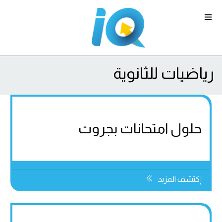
رياضيات للثانوية
حلول امتحانات بجروت
إكتشف المزيد