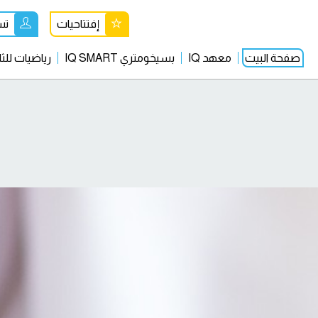
إفتتاحيات
تس
صفحة البيت
معهد IQ
بسيخومتري IQ SMART
رياضيات للثا