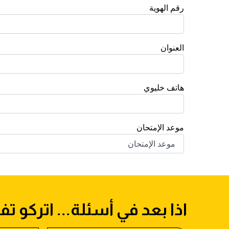
اذا بعد في أسئلة... اتركو تف